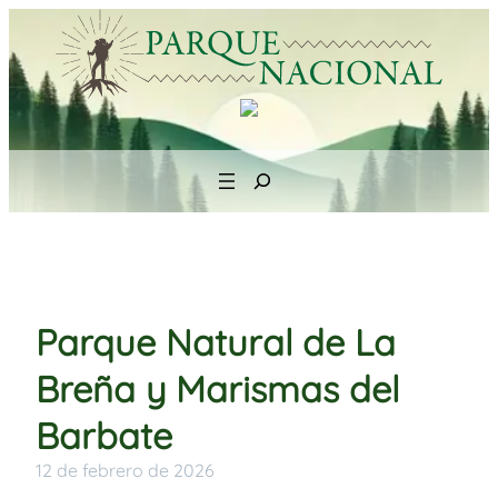
Saltar
al
contenido
Search
Parque Natural de La
Breña y Marismas del
Barbate
12 de febrero de 2026