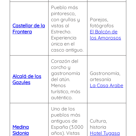
Pueblo más
pintoresco,
con grullas y
Parejas,
Castellar de la
vistas al
fotógrafos
Frontera
Estrecho.
El Balcón de
Experiencia
los Amorosos
única en el
casco antiguo.
Corazón del
corcho y
gastronomía
Gastronomía,
Alcalá de los
del atún.
artesanía
Gazules
Menos
La Casa Arabe
turístico, más
auténtico.
Uno de los
pueblos más
antiguos de
Cultura,
Medina
España (3.000
historia
Sidonia
años). Vistas
Hotel Tugasa