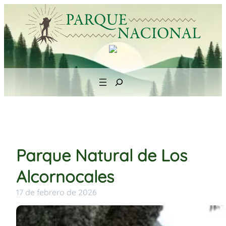
Saltar
al
contenido
Search
Parque Natural de Los
Alcornocales
17 de febrero de 2026