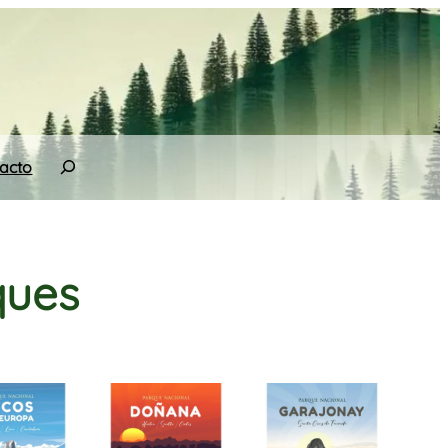
Search
acto
rques