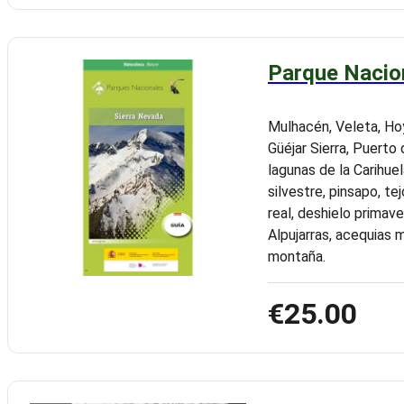
Parque Nacio
Mulhacén, Veleta, Hoy
Güéjar Sierra, Puerto 
lagunas de la Carihuel
silvestre, pinsapo, te
real, deshielo primav
Alpujarras, acequias 
montaña.
€25.00