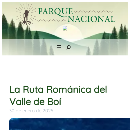
Saltar
al
contenido
Search
La Ruta Románica del
Valle de Boí
30 de enero de 2025