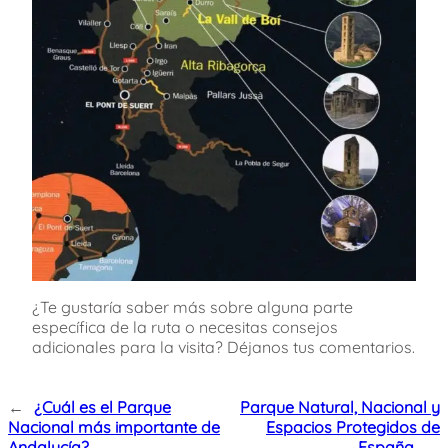
¿Te gustaría saber más sobre alguna parte
específica de la ruta o necesitas consejos
adicionales para la visita? Déjanos tus comentarios.
←
¿Cuál es el Parque
Parque Natural, Nacional y
Nacional más importante de
Espacios Protegidos de
Andalucía?
España
→