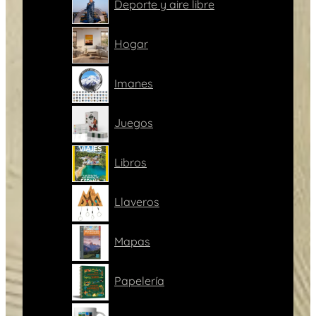
Deporte y aire libre
Hogar
Imanes
Juegos
Libros
Llaveros
Mapas
Papelería