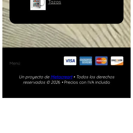
Tazas
Menú
Un proyecto de
Metacreart
• Todos los derechos
reservados © 202
6
•
Precios con IVA incluido