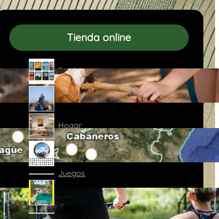
Tienda online
Pósters
Deporte y aire libre
Hogar
Imanes
Juegos
Libros
Llaveros