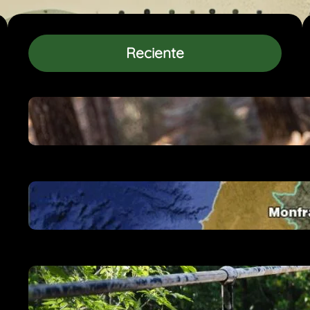
Reciente
Mejores excursiones con mascota en
Guadarrama
Estos son los 128 parques naturales de
España
Parques Nacionales: Guía de
accesibilidad para viajeros con
movilidad reducida