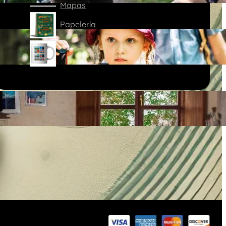
Mapas
Papelería
Tazas